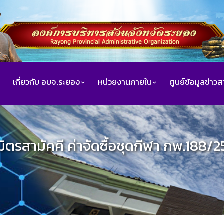
ก
เกี่ยวกับ อบจ.ระยอง
หน่วยงานภายใน
ศูนย์ข้อมูลข่าว
รมิตรสามัคคี ค่าจัดซื้อชุดกีฬา กพ.188/2