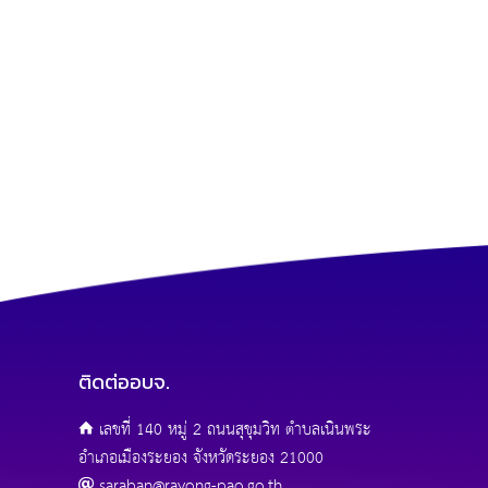
ติดต่ออบจ.
เลขที่ 140 หมู่ 2 ถนนสุขุมวิท ตำบลเนินพระ
อำเภอเมืองระยอง จังหวัดระยอง 21000
saraban@rayong-pao.go.th