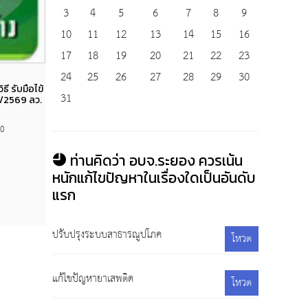
3
4
5
6
7
8
9
10
11
12
13
14
15
16
17
18
19
20
21
22
23
24
25
26
27
28
29
30
Views
ธี รับมือไข้
สัญญาจัดซื้อตู้เหล็กเก็บเอกสาร จำนวน ๑๘ ตู้
ประ
31
1/2569 ลว.
กพ.73/2569 ลว. 20 พ.ค. 2569
หนังส
20 พฤษภาคม 2569
337
0
ท่านคิดว่า อบจ.ระยอง ควรเน้น
หนักแก้ไขปัญหาในเรื่องใดเป็นอันดับ
แรก
ปรับปรุงระบบสาธารณูปโภค
โหวต
แก้ไขปัญหายาเสพติด
โหวต