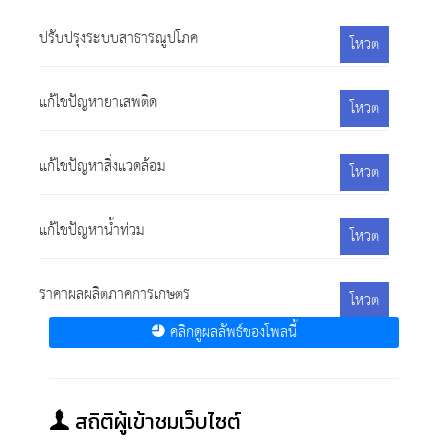
ปรับปรุงระบบสาธารณูปโภค
โหวต
แก้ไขปัญหายาเสพติด
โหวต
แก้ไขปัญหาสิ่งแวดล้อม
โหวต
แก้ไขปัญหาน้ำท่วม
โหวต
ราคาผลผลิตภาคการเกษตร
โหวต
คลิกดูผลลัพธ์ของโพลนี้
สถิติผู้เข้าชมเว็บไซต์