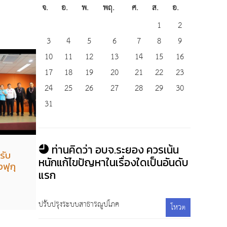
จ.
อ.
พ.
พฤ.
ศ.
ส.
อ.
1
2
3
4
5
6
7
8
9
10
11
12
13
14
15
16
17
18
19
20
21
22
23
24
25
26
27
28
29
30
31
ท่านคิดว่า อบจ.ระยอง ควรเน้น
รับ
หนักแก้ไขปัญหาในเรื่องใดเป็นอันดับ
ฟุกุ
แรก
ปรับปรุงระบบสาธารณูปโภค
โหวต