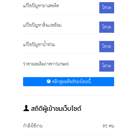
แก้ไขปัญหายาเสพติด
โหวต
แก้ไขปัญหาสิ่งแวดล้อม
โหวต
แก้ไขปัญหาน้ำท่วม
โหวต
ราคาผลผลิตภาคการเกษตร
โหวต
คลิกดูผลลัพธ์ของโพลนี้
สถิติผู้เข้าชมเว็บไซต์
กำลังใช้งาน
95 คน