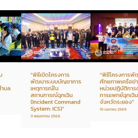
บ
“พิธีเปิดโครงการ
“พิธีโครงการพั
พัฒนาระบบบัญชาการ
ศักยภาพเครือข่
ตำบล
เหตุการณ์ใน
หน่วยปฏิบัติการ
สถานการณ์ฉุกเฉิน
การแพทย์ฉุกเฉิน
(Incident Command
จังหวัดระยอง”
System: ICS)”
10 เมษายน 2569
11 พฤษภาคม 2569