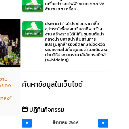
เครื่องสำรองไฟฟ้าขนาด ๘๐๐ VA
จำนวน ๔๕ เครื่อง
ประกาศ (ร่าง) ประกวดราคาซื้อ
อุปกรณ์เพื่อส่งเสริมอาชีพ สร้าง
งาน สร้างรายได้ให้กับชุมชนต้นน้ำ
กลางน้ำ ปลายน้ำ สืบสานการ
แปรรูปลูกสำรองอัตลักษณ์จังหวัด
ระยอง ผลไม้ถิ่น ชุมชนตำบลเนินพระ
ด้วยวิธีประกวดราคาอิเล็กทรอนิกส์
(e-bidding)
รงาน
ค้นหาข้อมูลในเว็บไซต์
ระยอง
งแกลง”
ปฎิทินกิจกรรม
สิงหาคม 2569