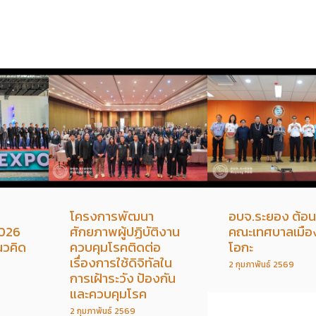
โครงการพัฒนา
อบจ.ระยอง ต้อน
026
ศักยภาพผู้ปฏิบัติงาน
คณะเทศบาลเมือง
แนวคิด
ควบคุมโรคติดต่อ
โอกะ
เรื่องการใช้ดิจิทัลใน
2 กุมภาพันธ์ 2569
การเฝ้าระวัง ป้องกัน
และควบคุมโรค
2 กุมภาพันธ์ 2569