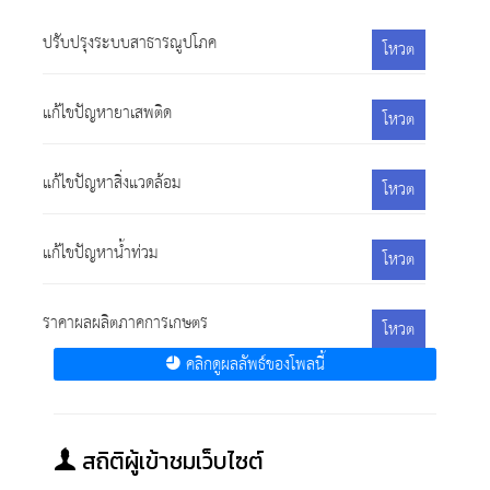
ปรับปรุงระบบสาธารณูปโภค
โหวต
แก้ไขปัญหายาเสพติด
โหวต
แก้ไขปัญหาสิ่งแวดล้อม
โหวต
แก้ไขปัญหาน้ำท่วม
โหวต
ราคาผลผลิตภาคการเกษตร
โหวต
คลิกดูผลลัพธ์ของโพลนี้
สถิติผู้เข้าชมเว็บไซต์