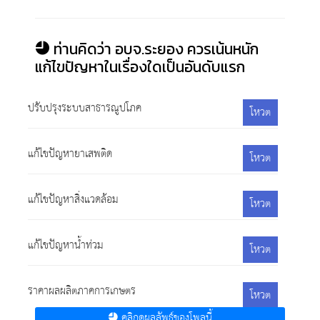
ท่านคิดว่า อบจ.ระยอง ควรเน้นหนัก
แก้ไขปัญหาในเรื่องใดเป็นอันดับแรก
ปรับปรุงระบบสาธารณูปโภค
โหวต
แก้ไขปัญหายาเสพติด
โหวต
แก้ไขปัญหาสิ่งแวดล้อม
โหวต
แก้ไขปัญหาน้ำท่วม
โหวต
ราคาผลผลิตภาคการเกษตร
โหวต
คลิกดูผลลัพธ์ของโพลนี้