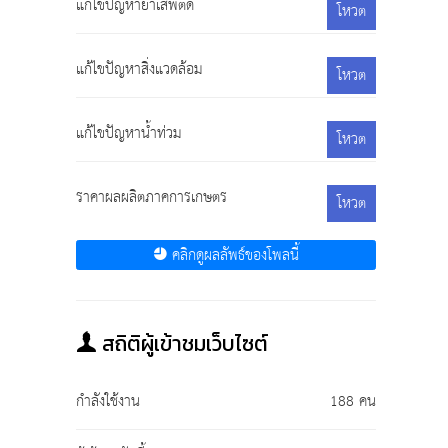
แก้ไขปัญหายาเสพติด
โหวต
แก้ไขปัญหาสิ่งแวดล้อม
โหวต
แก้ไขปัญหาน้ำท่วม
โหวต
ราคาผลผลิตภาคการเกษตร
โหวต
คลิกดูผลลัพธ์ของโพลนี้
สถิติผู้เข้าชมเว็บไซต์
กำลังใช้งาน
188 คน