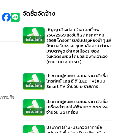
จัดซื้อจัดจ้าง
สัญญาจ้างก่อสร้าง เลขที่ กพ.
256/2569 ลงวันที่ 27 กรกฎาคม
2569 โครงการปรับปรุงห้องน้ำศูนย์
ศึกษาจริยธรรม ชุมชนอิสลาม ตำบล
มาบตาพุด อำเภอเมืองระยอง
จังหวัดระยอง โดยวิธีเฉพาะเจาะจง
(ตามแบบ อบจ.รย.)
ประกาศผู้ชนะการเสนอราคาจัดซื้อ
โทรทัศน์ แอล อี ดี (LED TV) แบบ
Smart TV จำนวน ๒ รายการ
ภาระกิจ
ประกาศผู้ชนะการเสนอราคาจัดซื้อ
เครื่องสำรองไฟฟ้าขนาด ๘๐๐ VA
จำนวน ๔๕ เครื่อง
ประกาศ (ร่าง) ประกวดราคาซื้อ
อุปกรณ์เพื่อส่งเสริมอาชีพ สร้าง