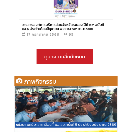
อ่านข่าว
วารสารองค์การบริหารส่วนจังหวัดระยอง ปีที่ ๑๙ ฉบับที่
๑๘๑ ประจำเดือนมิถุนายน พ.ศ.๒๕๖๙ (E-Book)
17 กรกฏาคม 2569
95
ดูบทความอื่นทั้งหมด
ภาพกิจกรรม
หน่วยแพทย์อาสาเคลื่อนที่ พอ.สว.ครั้งที่ 5 ประจำปีงบประมาณ 2569