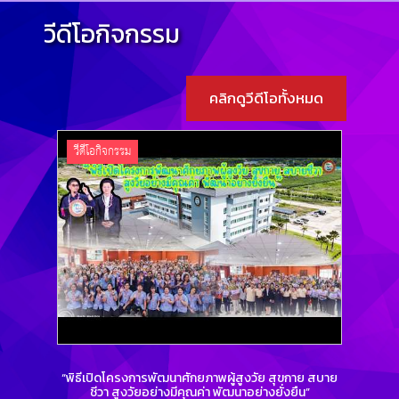
วีดีโอกิจกรรม
คลิกดูวีดีโอทั้งหมด
วีดีโอกิจกรรม
วีด
“พิธีเปิดโครงการพัฒนาศักยภาพผู้สูงวัย สุขกาย สบาย
โครงก
ชีวา สูงวัยอย่างมีคุณค่า พัฒนาอย่างยั่งยืน”