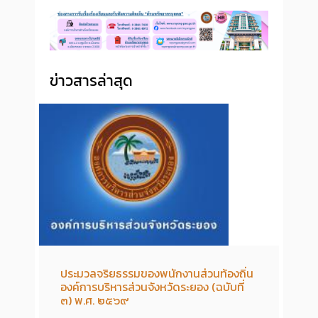
ข่าวสารล่าสุด
ประมวลจริยธรรมของพนักงานส่วนท้องถิ่น
องค์การบริหารส่วนจังหวัดระยอง (ฉบับที่
๓) พ.ศ. ๒๕๖๙