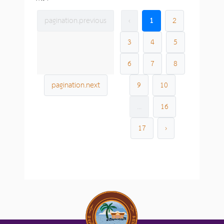
pagination.previous
‹
1
2
3
4
5
6
7
8
pagination.next
9
10
...
16
17
›