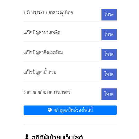
ปรับปรุงระบบสาธารณูปโภค
โหวต
แก้ไขปัญหายาเสพติด
โหวต
แก้ไขปัญหาสิ่งแวดล้อม
โหวต
แก้ไขปัญหาน้ำท่วม
โหวต
ราคาผลผลิตภาคการเกษตร
โหวต
คลิกดูผลลัพธ์ของโพลนี้
สถิติผู้เข้าชมเว็บไซต์