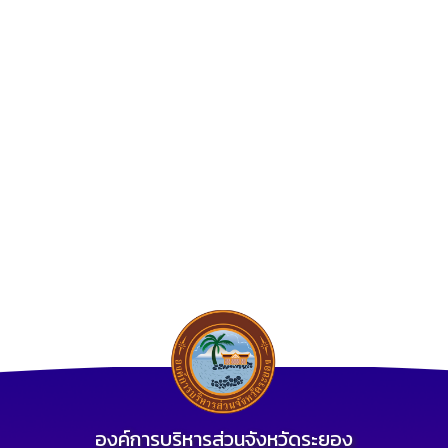
องค์การบริหารส่วนจังหวัดระยอง