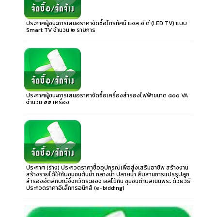
ประกาศผู้ชนะการเสนอราคาจัดซื้อโทรทัศน์ แอล อี ดี (LED TV) แบบ
Smart TV จำนวน ๒ รายการ
ประกาศผู้ชนะการเสนอราคาจัดซื้อเครื่องสำรองไฟฟ้าขนาด ๘๐๐ VA
จำนวน ๔๕ เครื่อง
ประกาศ (ร่าง) ประกวดราคาซื้ออุปกรณ์เพื่อส่งเสริมอาชีพ สร้างงาน
สร้างรายได้ให้กับชุมชนต้นน้ำ กลางน้ำ ปลายน้ำ สืบสานการแปรรูปลูก
สำรองอัตลักษณ์จังหวัดระยอง ผลไม้ถิ่น ชุมชนตำบลเนินพระ ด้วยวิธี
ประกวดราคาอิเล็กทรอนิกส์ (e-bidding)