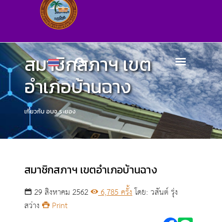
สมาชิกสภาฯ เขต
อำเภอบ้านฉาง
เกี่ยวกับ อบจ.ระยอง
สมาชิกสภาฯ เขตอำเภอบ้านฉาง
29 สิงหาคม 2562
6,785 ครั้ง
โดย: วสันต์ รุ่ง
สว่าง
Print