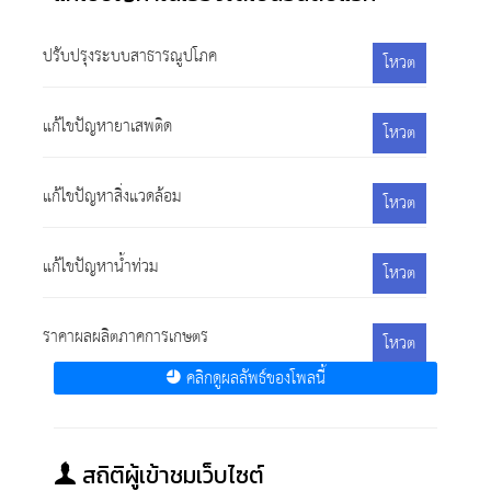
ปรับปรุงระบบสาธารณูปโภค
โหวต
แก้ไขปัญหายาเสพติด
โหวต
แก้ไขปัญหาสิ่งแวดล้อม
โหวต
แก้ไขปัญหาน้ำท่วม
โหวต
ราคาผลผลิตภาคการเกษตร
โหวต
คลิกดูผลลัพธ์ของโพลนี้
สถิติผู้เข้าชมเว็บไซต์