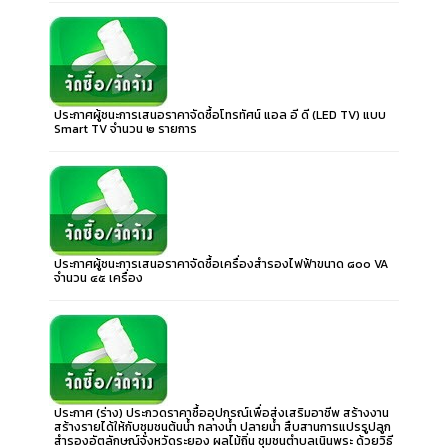
ประกาศผู้ชนะการเสนอราคาจัดซื้อโทรทัศน์ แอล อี ดี (LED TV) แบบ
Smart TV จำนวน ๒ รายการ
ประกาศผู้ชนะการเสนอราคาจัดซื้อเครื่องสำรองไฟฟ้าขนาด ๘๐๐ VA
จำนวน ๔๕ เครื่อง
ประกาศ (ร่าง) ประกวดราคาซื้ออุปกรณ์เพื่อส่งเสริมอาชีพ สร้างงาน
สร้างรายได้ให้กับชุมชนต้นน้ำ กลางน้ำ ปลายน้ำ สืบสานการแปรรูปลูก
สำรองอัตลักษณ์จังหวัดระยอง ผลไม้ถิ่น ชุมชนตำบลเนินพระ ด้วยวิธี