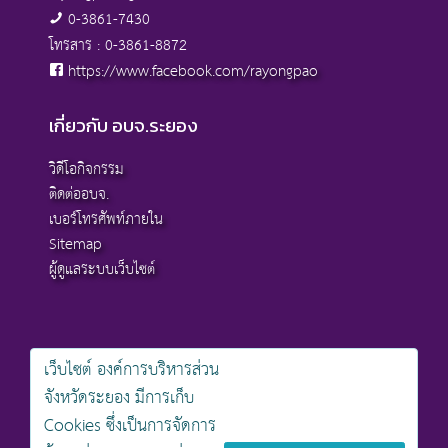
0-3861-7430
โทรสาร : 0-3861-8872
https://www.facebook.com/rayongpao
เกี่ยวกับ อบจ.ระยอง
วิดีโอกิจกรรม
ติดต่ออบจ.
เบอร์โทรศัพท์ภายใน
Sitemap
ผู้ดูแลระบบเว็บไซต์
เว็บไซต์ องค์การบริหารส่วน
สงวนลิขสิทธิ์ © 2568 , องค์การบริหารส่วนจังหวัดระยอง
จังหวัดระยอง มีการเก็บ
นโยบายการคุ้มครองข้อมูลส่วนบุคคล
Cookies ซึ่งเป็นการจัดการ
นโยบายการรักษาความมั่นคงปลอดภัยเว็บไซต์
นโยบายเว็บไซต์ขององค์การบริหารส่วนจังหวัดระยอง