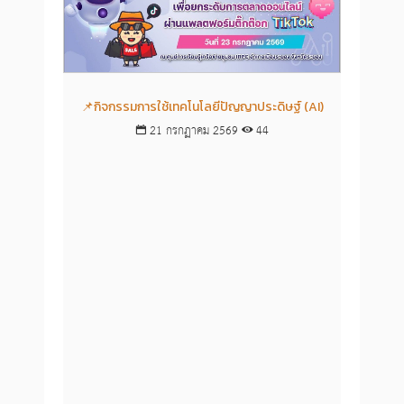
📌กิจกรรมการใช้เทคโนโลยีปัญญาประดิษฐ์ (AI)

21 กรกฏาคม 2569
44