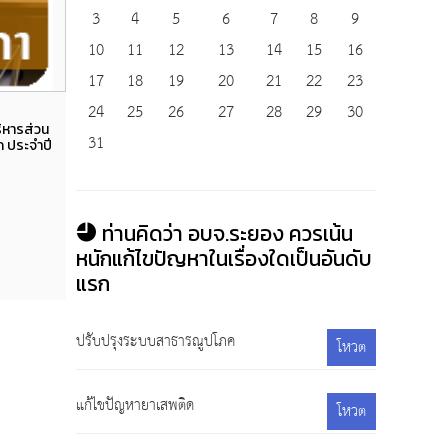
3
4
5
6
7
8
9
10
11
12
13
14
15
16
17
18
19
20
21
22
23
24
25
26
27
28
29
30
Views
ิหารส่วน
รายงานการประชุมสภาองค์การบริหารส่วน
รายง
31
 ประจำปี
จังหวัดระยอง สมัยวิสามัญ สมัยที่ ๔ ประจำปี
จังหว
๒๕๖๘
3
26 กุมภาพันธ์ 2569
350
ท่านคิดว่า อบจ.ระยอง ควรเน้น
หนักแก้ไขปัญหาในเรื่องใดเป็นอันดับ
แรก
ปรับปรุงระบบสาธารณูปโภค
โหวต
แก้ไขปัญหายาเสพติด
โหวต