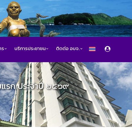
สาร
บริการประชาชน
ติดต่อ อบจ.
ัยแรก ประจำปี ๒๕๖๙