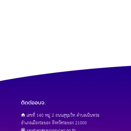
ติดต่ออบจ.
เลขที่ 140 หมู่ 2 ถนนสุขุมวิท ตำบลเนินพระ
อำเภอเมืองระยอง จังหวัดระยอง 21000
saraban@rayong-pao.go.th