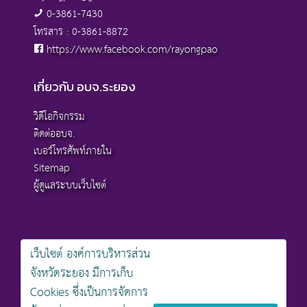
0-3861-7430
โทรสาร : 0-3861-8872
https://www.facebook.com/rayongpao
เกี่ยวกับ อบจ.ระยอง
วิดีโอกิจกรรม
ติดต่ออบจ.
เบอร์โทรศัพท์ภายใน
Sitemap
ผู้ดูแลระบบเว็บไซต์
เว็บไซต์ องค์การบริหารส่วน
สงวนลิขสิทธิ์ © 2568 , องค์การบริหารส่วนจังหวัดระยอง
จังหวัดระยอง มีการเก็บ
นโยบายการคุ้มครองข้อมูลส่วนบุคคล
Cookies ซึ่งเป็นการจัดการ
นโยบายการรักษาความมั่นคงปลอดภัยเว็บไซต์
นโยบายเว็บไซต์ขององค์การบริหารส่วนจังหวัดระยอง