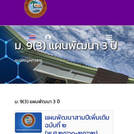
ม. 9(3) แผนพัฒนา 3 ปี
ศูนย์ข้อมูลข่าวสาร
ม. 9(3) แผนพัฒนา 3 ปี
แผนพัฒนาสามปีเพิ่มเติม
ฉบับที่ ๒
(พ.ศ.๒๕๖๐-๒๕๖๒)