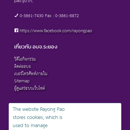
pao.go.th;
0-3861-7430 Fax : 0-3861-8872
https://www.facebook.com/rayongpao
เกี่ยวกับ อบจ.ระยอง
วิดีโอกิจกรรม
ติดต่ออบจ.
เบอร์โทรศัพท์ภายใน
Sitemap
ผู้ดูแลระบบเว็บไซต์
The website Rayong Pao
stores cookies, which is
สงวนลิขสิทธิ์ © 2568 , องค์การบริหารส่วนจังหวัดระยอง
used to manage
นโยบายการคุ้มครองข้อมูลส่วนบุคคล