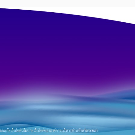
อดภัยเว็บไซต์
นโยบายเว็บไซต์ขององค์การบริหารส่วนจังหวัดระยอง