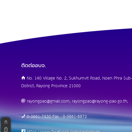
ติดต่ออบจ.
No. 140 Village No. 2, Sukhumvit Road, Noen Phra Sub-
District, Rayong Province 21000
rayongpao@gmail.com; rayongpao@rayong-pao.go.th;
0-3861-7430 Fax : 0-3861-8872
ก
ก
https://www.facebook.com/rayongpao