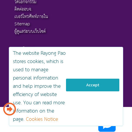
วิดีโอกิจกรรม
ติดต่ออบจ.
เบอร์โทรศัพท์ภายใน
Sitemap
ผู้ดูแลระบบเว็บไซต์
อบจ.ระยอง
The website Rayong Pao
stores cookies, which is
สงวนลิขสิทธิ์ © 2568 , องค์การบริหารส่วนจังหวัดระยอง
used to manage
นโยบายการคุ้มครองข้อมูลส่วนบุคคล
personal information
นโยบายการรักษาความมั่นคงปลอดภัยเว็บไซต์
นโยบายเว็บไซต์ขององค์การบริหารส่วนจังหวัดระยอง
and help improve the
Accept
efficiency of website
ออกแบบเว็บไซต์โดย khontamweb
use. You can read more
information on the
page.
Cookies Notice