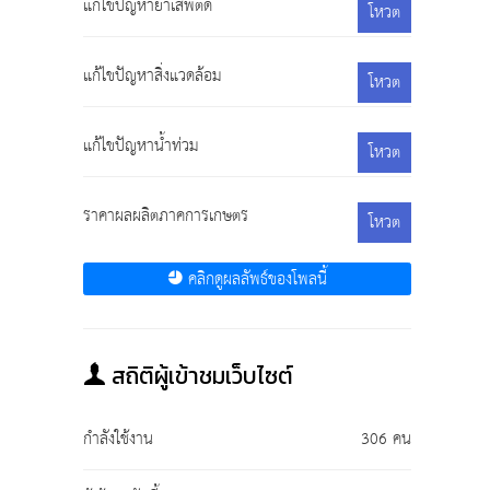
แก้ไขปัญหายาเสพติด
โหวต
แก้ไขปัญหาสิ่งแวดล้อม
โหวต
แก้ไขปัญหาน้ำท่วม
โหวต
ราคาผลผลิตภาคการเกษตร
โหวต
คลิกดูผลลัพธ์ของโพลนี้
สถิติผู้เข้าชมเว็บไซต์
กำลังใช้งาน
306 คน