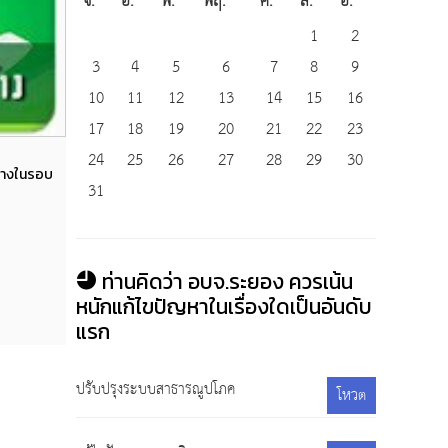
จ.
อ.
พ.
พฤ.
ศ.
ส.
อ.
1
2
3
4
5
6
7
8
9
10
11
12
13
14
15
16
17
18
19
20
21
22
23
24
25
26
27
28
29
30
Views
จ้างในรอบ
📌สรุปผลการดำเนินการจัดซื้อจัดจ้างในรอบ
📌สร
31
เดือน กุมภาพันธ์ 2569
10 มีนาคม 2569
432
ท่านคิดว่า อบจ.ระยอง ควรเน้น
หนักแก้ไขปัญหาในเรื่องใดเป็นอันดับ
แรก
ปรับปรุงระบบสาธารณูปโภค
โหวต