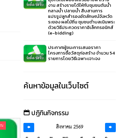
งาน สร้างรายได้ให้กับชุมชนต้นน้ำ
กลางน้ำ ปลายน้ำ สืบสานการ
แปรรูปลูกสำรองอัตลักษณ์จังหวัด
ระยอง ผลไม้ถิ่น ชุมชนตำบลเนินพระ
ด้วยวิธีประกวดราคาอิเล็กทรอนิกส์
(e-bidding)
ประกาศผู้ชนะการเสนอราคา
โครงการซื้อวัสดุก่อสร้าง จำนวน 54
รายการโดยวิธีเฉพาะเจาะจง
ค้นหาข้อมูลในเว็บไซต์
ปฎิทินกิจกรรม
ือน
ผลการดำเนินการจัดซื้อจัดจ้าง แต่ละเดือน
ผลการ
สิงหาคม 2569