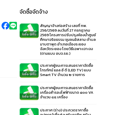
จัดซื้อจัดจ้าง
สัญญาจ้างก่อสร้าง เลขที่ กพ.
256/2569 ลงวันที่ 27 กรกฎาคม
2569 โครงการปรับปรุงห้องน้ำศูนย์
ศึกษาจริยธรรม ชุมชนอิสลาม ตำบล
มาบตาพุด อำเภอเมืองระยอง
จังหวัดระยอง โดยวิธีเฉพาะเจาะจง
(ตามแบบ อบจ.รย.)
ประกาศผู้ชนะการเสนอราคาจัดซื้อ
โทรทัศน์ แอล อี ดี (LED TV) แบบ
Smart TV จำนวน ๒ รายการ
ประกาศผู้ชนะการเสนอราคาจัดซื้อ
เครื่องสำรองไฟฟ้าขนาด ๘๐๐ VA
จำนวน ๔๕ เครื่อง
ประกาศ (ร่าง) ประกวดราคาซื้อ
อุปกรณ์เพื่อส่งเสริมอาชีพ สร้าง