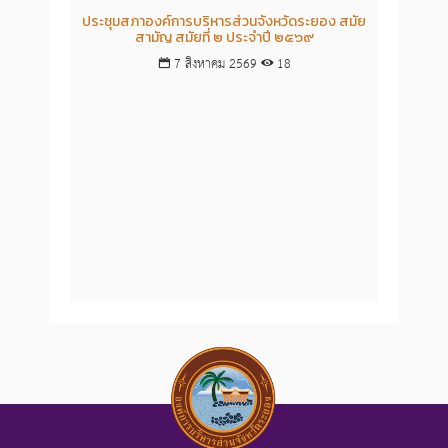
ประชุมสภาองค์การบริหารส่วนจังหวัดระยอง สมัย
รายง
สามัญ สมัยที่ ๒ ประจำปี ๒๕๖๙
เนื่
7 สิงหาคม 2569
18