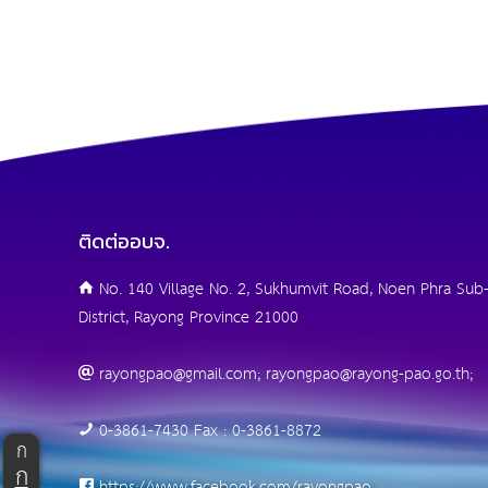
ติดต่ออบจ.
No. 140 Village No. 2, Sukhumvit Road, Noen Phra Sub-
District, Rayong Province 21000
rayongpao@gmail.com; rayongpao@rayong-pao.go.th;
0-3861-7430 Fax : 0-3861-8872
ก
ก
https://www.facebook.com/rayongpao