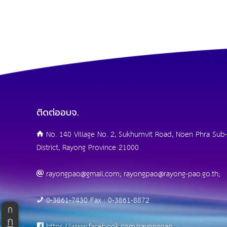
ติดต่ออบจ.
No. 140 Village No. 2, Sukhumvit Road, Noen Phra Sub-
District, Rayong Province 21000
rayongpao@gmail.com; rayongpao@rayong-pao.go.th;
0-3861-7430 Fax : 0-3861-8872
ก
ก
https://www.facebook.com/rayongpao