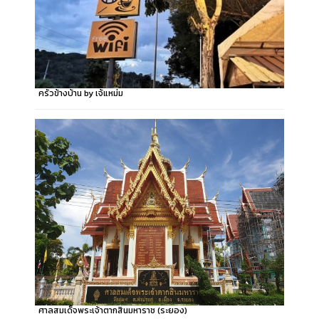
ครัวข้างบ้าน by เจ้แหม่ม
ศาลสมเด็จพระเจ้าตากสินมหาราช (ระยอง)